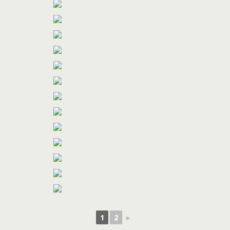
1
2
►